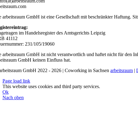
info(at)arbeitsraum.com
beitsraum.com
e arbeitsraum GmbH ist eine Gesellschaft mit beschränkter Haftung. Sitz
gistereintrag:
ngetragen im Handelsregister des Amtsgerichts Leipzig
B 41112
euernummer: 231/105/19060
e arbeitsraum GmbH ist nicht verantwortlich und haftet nicht für den Inh
beitsraum GmbH keinen Einfluss hat.
arbeitsraum GmbH 2022 - 2026 | Coworking in Sachsen
arbeitsraum
|
Page load link
This website uses cookies and third party services.
Ok
Nach oben