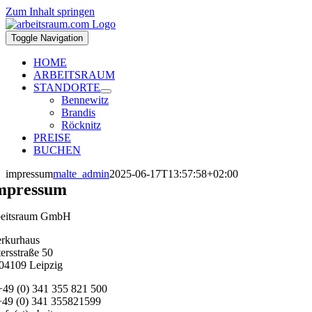
Zum Inhalt springen
Toggle Navigation
HOME
ARBEITSRAUM
STANDORTE
Bennewitz
Brandis
Röcknitz
PREISE
BUCHEN
impressum
malte_admin
2025-06-17T13:57:58+02:00
mpressum
beitsraum GmbH
rkurhaus
tersstraße 50
04109 Leipzig
+49 (0) 341 355 821 500
+49 (0) 341 355821599