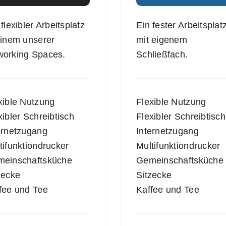
 flexibler Arbeitsplatz
Ein fester Arbeitsplat
einem unserer
mit eigenem
orking Spaces.
Schließfach.
xible Nutzung
Flexible Nutzung
xibler Schreibtisch
Flexibler Schreibtisch
ernetzugang
Internetzugang
tifunktiondrucker
Multifunktiondrucker
einschaftsküche
Gemeinschaftsküche
zecke
Sitzecke
fee und Tee
Kaffee und Tee